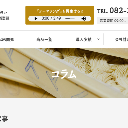
082-
TEL.
『テーマソング』を再生する♫
強い
舗製麺
営業時間 09:00 ~ 
EM開発
商品一覧
導入実績
会社情
コラム
記事