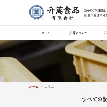
麺のOEM開発に
広島市西区の老
ホーム
升萬について
O
ホーム
コラム
すべての