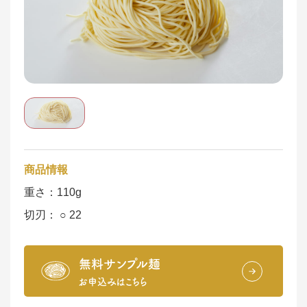
商品情報
重さ：110g
切刃：
○
22
無料サンプル麺
お申込みはこちら